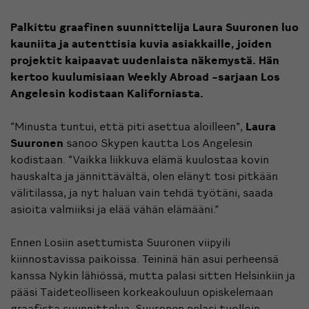
Palkittu graafinen suunnittelija Laura Suuronen luo
kauniita ja autenttisia kuvia asiakkaille, joiden
projektit kaipaavat uudenlaista näkemystä. Hän
kertoo kuulumisiaan Weekly Abroad -sarjaan Los
Angelesin kodistaan Kaliforniasta.
“Minusta tuntui, että piti asettua aloilleen”,
Laura
Suuronen
sanoo Skypen kautta Los Angelesin
kodistaan. “Vaikka liikkuva elämä kuulostaa kovin
hauskalta ja jännittävältä, olen elänyt tosi pitkään
välitilassa, ja nyt haluan vain tehdä työtäni, saada
asioita valmiiksi ja elää vähän elämääni.”
Ennen Losiin asettumista Suuronen viipyili
kiinnostavissa paikoissa. Teininä hän asui perheensä
kanssa Nykin lähiössä, mutta palasi sitten Helsinkiin ja
pääsi Taideteolliseen korkeakouluun opiskelemaan
graafista suunnittelua. Suuronen pelasi tuolloin