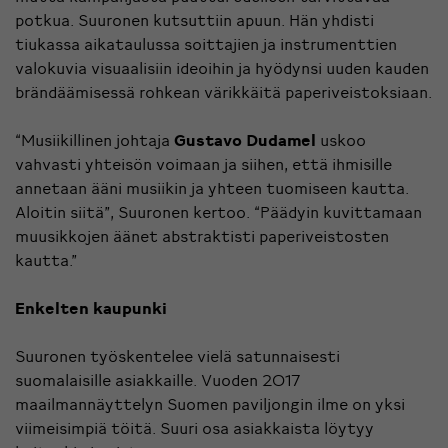
potkua. Suuronen kutsuttiin apuun. Hän yhdisti
tiukassa aikataulussa soittajien ja instrumenttien
valokuvia visuaalisiin ideoihin ja hyödynsi uuden kauden
brändäämisessä rohkean värikkäitä paperiveistoksiaan.
“Musiikillinen johtaja
Gustavo Dudamel
uskoo
vahvasti yhteisön voimaan ja siihen, että ihmisille
annetaan ääni musiikin ja yhteen tuomiseen kautta.
Aloitin siitä”, Suuronen kertoo. “Päädyin kuvittamaan
muusikkojen äänet abstraktisti paperiveistosten
kautta.”
Enkelten kaupunki
Suuronen työskentelee vielä satunnaisesti
suomalaisille asiakkaille. Vuoden 2017
maailmannäyttelyn Suomen paviljongin ilme on yksi
viimeisimpiä töitä. Suuri osa asiakkaista löytyy