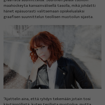
maahockeyta kansainvälisellä tasolla, mikä johdatti
hänet epäsuorasti valitsemaan opiskelualaksi
graafisen suunnittelun teollisen muotoilun sijasta.
“Ajattelin aina, että ryhdyn tekemään jotain tosi
käytännöllistä, kuten teollista muotoilua, mutta