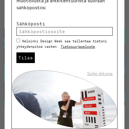
muotoilusta ja arkkitehtuurista suoraan
uusia ideoita ja miettimään, miten autenttisella
sähköpostiisi.
kerronnalla voisi luoda jotain kaunista, jottei tärkeää
projektia tarvitse haudata.”
Sähköposti
Helsinki Design Week saa tallentaa tietoni
yhteydenpitoa varten.
Tietosuojaseloste
.
Tilaa
Sulje ikkuna
Filharmonisen orkesterin ilme perustui
paperiveistoksille.