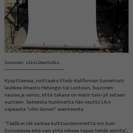
Suurosen ulkoilmastudio.
Kysyttäessä, voittaako Etelä-Kalifornian tunnetusti
lauhkea ilmasto Helsingin tai Lontoon, Suuronen
nauraa ja sanoo, että takana on märin talvi yli sataan
vuoteen. Sateesta huolimatta hän nauttii LA:n
vapaasta ”villin lännen” asenteesta.
“Täällä ei ole vanhaa kulttuuriperinnettä niin kuin
Euroopassa eikä vain yhtä oikeaa tapaa tehdä asioita”,