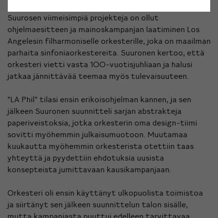
Suurosen viimeisimpiä projekteja on ollut
ohjelmaesitteen ja mainoskampanjan laatiminen Los
Angelesin filharmoniselle orkesterille, joka on maailman
parhaita sinfoniaorkestereita. Suuronen kertoo, että
orkesteri vietti vasta 100-vuotisjuhliaan ja halusi
jatkaa jännittävää teemaa myös tulevaisuuteen.
”LA Phil” tilasi ensin erikoisohjelman kannen, ja sen
jälkeen Suuronen suunnitteli sarjan abstrakteja
paperiveistoksia, jotka orkesterin oma design-tiimi
sovitti myöhemmin julkaisumuotoon. Muutamaa
kuukautta myöhemmin orkesterista otettiin taas
yhteyttä ja pyydettiin ehdotuksia uusista
konsepteista jumittavaan kausikampanjaan.
Orkesteri oli ensin käyttänyt ulkopuolista toimistoa
ja siirtänyt sen jälkeen suunnittelun talon sisälle,
mutta kampanjasta puuttui edelleen tarvittavaa