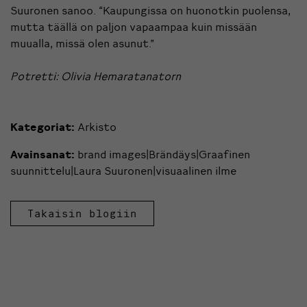
Suuronen sanoo. “Kaupungissa on huonotkin puolensa,
mutta täällä on paljon vapaampaa kuin missään
muualla, missä olen asunut.”
Potretti: Olivia Hemaratanatorn
Kategoriat:
Arkisto
Avainsanat:
brand images|Brändäys|Graafinen
suunnittelu|Laura Suuronen|visuaalinen ilme
Takaisin blogiin