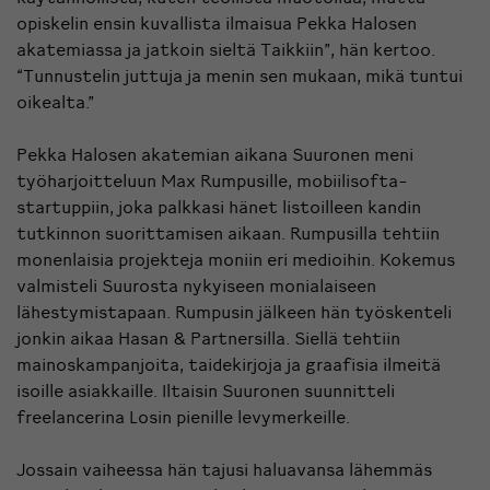
opiskelin ensin kuvallista ilmaisua Pekka Halosen
akatemiassa ja jatkoin sieltä Taikkiin”, hän kertoo.
“Tunnustelin juttuja ja menin sen mukaan, mikä tuntui
oikealta.”
Pekka Halosen akatemian aikana Suuronen meni
työharjoitteluun Max Rumpusille, mobiilisofta-
startuppiin, joka palkkasi hänet listoilleen kandin
tutkinnon suorittamisen aikaan. Rumpusilla tehtiin
monenlaisia projekteja moniin eri medioihin. Kokemus
valmisteli Suurosta nykyiseen monialaiseen
lähestymistapaan. Rumpusin jälkeen hän työskenteli
jonkin aikaa Hasan & Partnersilla. Siellä tehtiin
mainoskampanjoita, taidekirjoja ja graafisia ilmeitä
isoille asiakkaille. Iltaisin Suuronen suunnitteli
freelancerina Losin pienille levymerkeille.
Jossain vaiheessa hän tajusi haluavansa lähemmäs