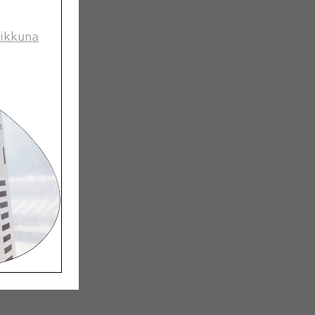
 ikkuna
sta
den
sa 2019