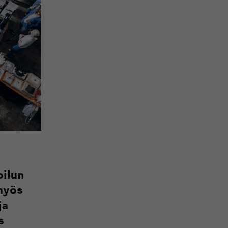
oilun
myös
ja
s