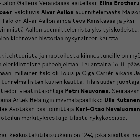
Elina Brother
-talon Galleria Verandassa esitellään
sosen
Alvar Aallon
valokuvia
suunnitelemasta Maison
 Talo on Alvar Aallon ainoa teos Ranskassa ja yksi
vimmistä Aallon suunnittelemista yksityiskodeista.
alon kiehtovan historian nykytaiteen kautta.
kkitehtuurista ja muotoilusta kiinnostuneille on my
ielenkiintoista puheohjelmaa. Lauantaina 16.11.
pää
aan, millainen talo oli Louis ja Olga Carrén aikana Ja
tunnelmallisten kuvien kautta. Tilaisuuden juontaja
Petri Neuvonen
tiedon viestintäjohtaja
. Seuraavan
Ulla Rutanen
ppuna Artek Helsingin myymäläpäällikkö
Kari-Otso Nevaluoman
lee Avotakan päätoimittaja
otoilun merkityksestä ja tilasta nykykodeissa.
u keskustelutilaisuuksiin on 12€, joka sisältää nä