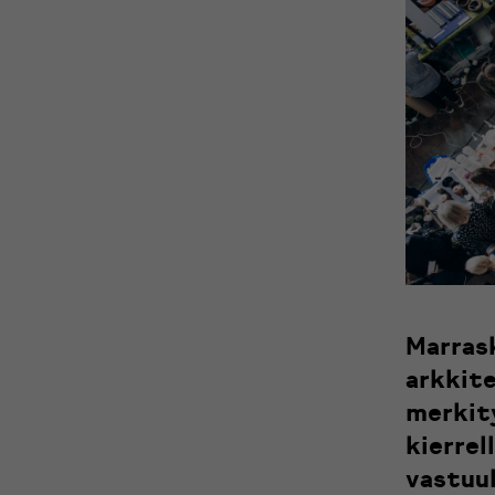
Marras
arkkite
merkit
kierrel
vastuul