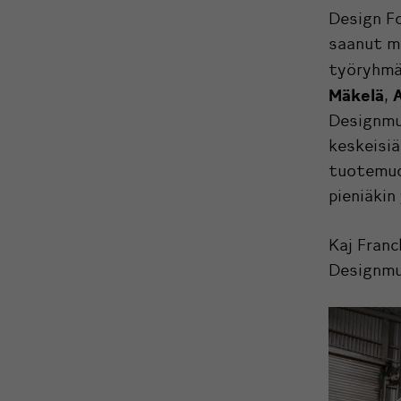
Design Fo
saanut m
työryhm
Mäkelä
A
,
Designmu
keskeisiä
tuotemuot
pieniäkin
Kaj Fran
Designmu