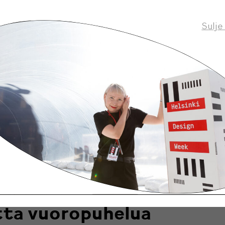
Sulje
 ja taiteilija Matti Klenell juhlii vuosikymmenen mittai
ään Iittalan kanssa. Pitkän ja menestyksekkään kumppanuu
Iittala ja Arabia Muotoilukeskuksessa avautuu marraskuus
tuotannolle omistettu näyttely.
i Klenell ja Iittala – 10
ta vuoropuhelua