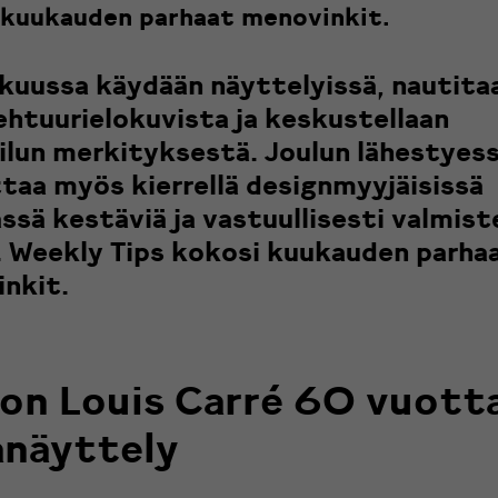
 kuukauden parhaat menovinkit.
kuussa käydään näyttelyissä, nautita
ehtuurielokuvista ja keskustellaan
lun merkityksestä. Joulun lähestyes
taa myös kierrellä designmyyjäisissä
ssä kestäviä ja vastuullisesti valmist
a. Weekly Tips kokosi kuukauden parha
nkit.
on Louis Carré 60 vuotta
anäyttely