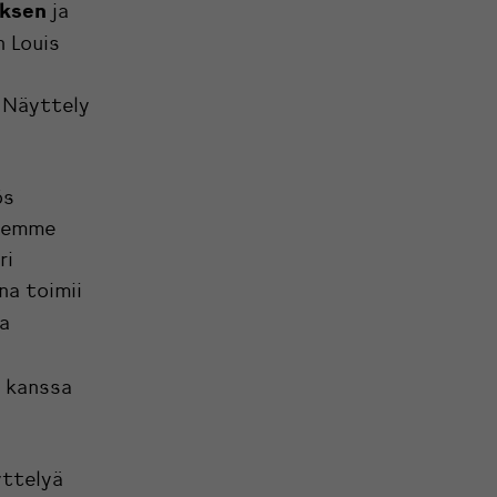
uksen
ja
 Louis
 Näyttely
ös
semme
ri
na toimii
a
kanssa
yttelyä