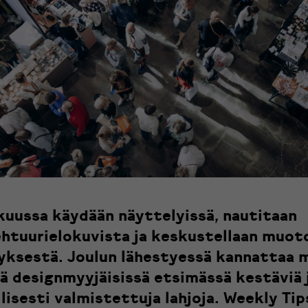
kuussa käydään näyttelyissä, nautitaan
htuurielokuvista ja keskustellaan muot
yksestä. Joulun lähestyessä kannattaa 
lä designmyyjäisissä etsimässä kestäviä 
lisesti valmistettuja lahjoja. Weekly Tip