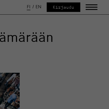
FI
/
EN
Kirjaudu
hämärään