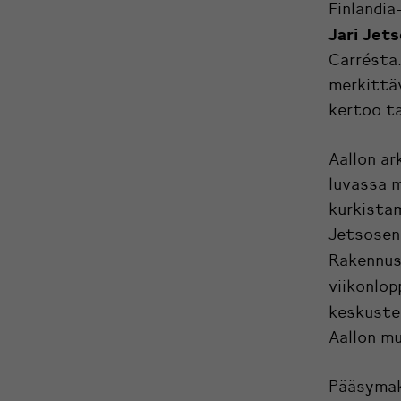
Finlandia
Jari Jet
Carrésta.
merkittä
kertoo t
Aallon ar
luvassa m
kurkistam
Jetsosen 
Rakennus
viikonlo
keskuste
Aallon mu
Pääsymaks