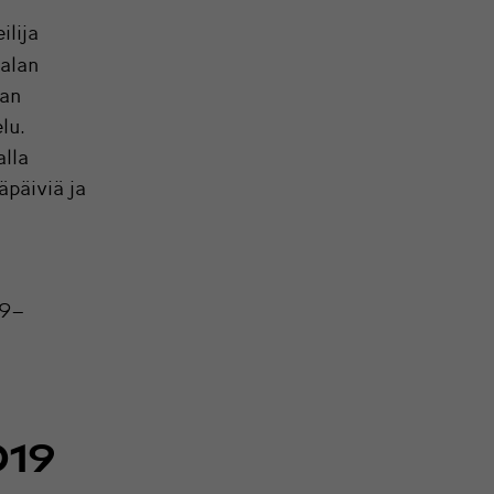
ilija
alan
jan
lu.
alla
päiviä ja
19–
019