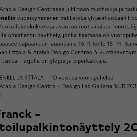
 Arabia Design Centressä juhlitaan
muotoilija ja taite
nellin
vuosikymmenen mittaista yhteistyötään Iitt
Muotoilukeskuksessa avautuu ruotsalaisen muotoili
lle omistettu näyttely, jonka teemana on vuoropuhe
 pääsee tapaamaan lauantaina 16.11. kello 13–14. Sam
aan Iittala & Arabia Design Centren 3-vuotissyntymä
oitusta. Tarjolla on glögiä ja piparkakkuja.
ENELL JA IITTALA – 10 vuotta vuoropuhelua
 Arabia Design Centre – Design Lab Galleria
16.11.20
0
Franck -
oilupalkintonäyttely 2