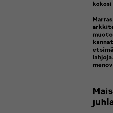
kokosi
Marras
arkkit
muotoi
kannat
etsimä
lahjoj
menovi
Mais
juhl