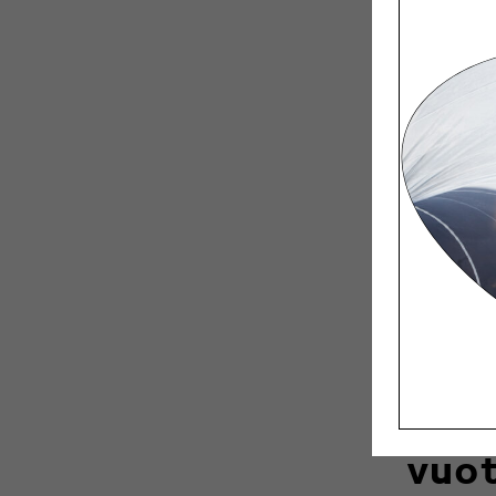
Muotoilija
yhteistyöt
kunniaksi 
Klenellin 
Matt
vuot