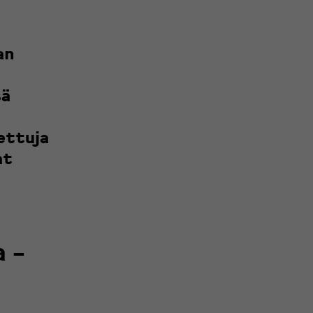
an
sä
ettuja
at
 -