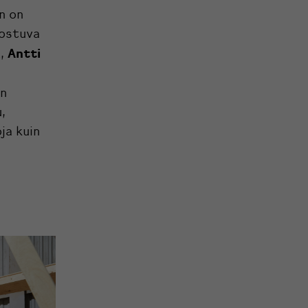
n on
dostuva
a
Antti
,
on
,
ja kuin