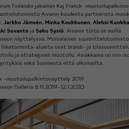
rum Finlandin jakaman Kaj Franck -muotoilupalkinno
uotoilutoimisto Aivanin kuudesta partnerista muo
Jarkko Jämsén
Minka Koukkunen
Aleksi Kuokk
ä:
,
,
ki Suvanto
Saku Sysiö
ja
. Aivanin töitä on esillä
seon näyttelyssä.
Monialaisen suunnittelutoimist
 liiketoiminta-alueita ovat brändi- ja tilasuunnittelu
oilu ja strateginen muotoilu. Asiakkaina on niin iso
 yrityksiä sekä Suomesta että ulkomailta.
ck -muotoilupalkintonäyttely 2019
seon Galleria
8.11.2019–12.1.2020