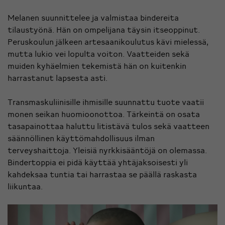
Melanen suunnittelee ja valmistaa bindereita
tilaustyönä. Hän on ompelijana täysin itseoppinut.
Peruskoulun jälkeen artesaanikoulutus kävi mielessä,
mutta lukio vei lopulta voiton. Vaatteiden sekä
muiden kyhäelmien tekemistä hän on kuitenkin
harrastanut lapsesta asti.
Transmaskuliinisille ihmisille suunnattu tuote vaatii
monen seikan huomioonottoa. Tärkeintä on osata
tasapainottaa haluttu litistävä tulos sekä vaatteen
säännöllinen käyttömahdollisuus ilman
terveyshaittoja. Yleisiä nyrkkisääntöjä on olemassa.
Bindertoppia ei pidä käyttää yhtäjaksoisesti yli
kahdeksaa tuntia tai harrastaa se päällä raskasta
liikuntaa.