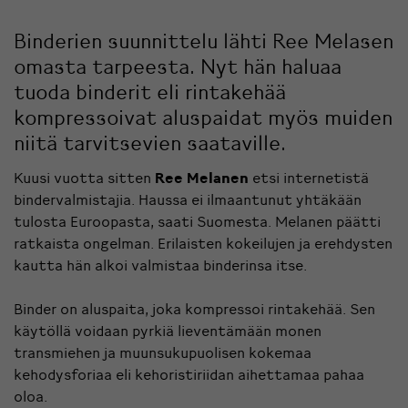
Binderien suunnittelu lähti Ree Melasen
omasta tarpeesta. Nyt hän haluaa
tuoda binderit eli rintakehää
kompressoivat aluspaidat myös muiden
niitä tarvitsevien saataville.
Kuusi vuotta sitten
Ree Melanen
etsi internetistä
bindervalmistajia. Haussa ei ilmaantunut yhtäkään
tulosta Euroopasta, saati Suomesta. Melanen päätti
ratkaista ongelman. Erilaisten kokeilujen ja erehdysten
kautta hän alkoi valmistaa binderinsa itse.
Binder on aluspaita, joka kompressoi rintakehää. Sen
käytöllä voidaan pyrkiä lieventämään monen
transmiehen ja muunsukupuolisen kokemaa
kehodysforiaa eli kehoristiriidan aihettamaa pahaa
oloa.