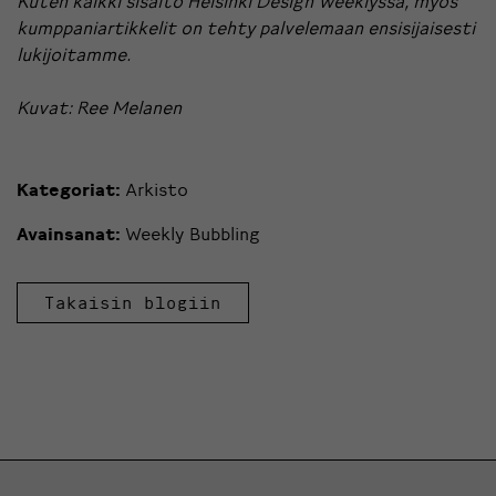
Kuten kaikki sisältö Helsinki Design Weeklyssä, myös
kumppaniartikkelit on tehty palvelemaan ensisijaisesti
lukijoitamme
.
Kuvat: Ree Melanen
Kategoriat:
Arkisto
Avainsanat:
Weekly Bubbling
Takaisin blogiin