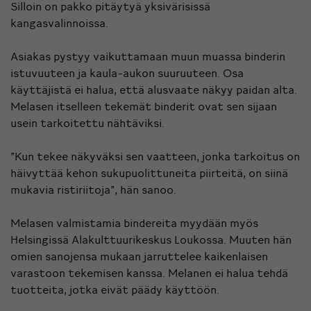
Silloin on pakko pitäytyä yksivärisissä
kangasvalinnoissa.
Asiakas pystyy vaikuttamaan muun muassa binderin
istuvuuteen ja kaula-aukon suuruuteen. Osa
käyttäjistä ei halua, että alusvaate näkyy paidan alta.
Melasen itselleen tekemät binderit ovat sen sijaan
usein tarkoitettu nähtäviksi.
”Kun tekee näkyväksi sen vaatteen, jonka tarkoitus on
häivyttää kehon sukupuolittuneita piirteitä, on siinä
mukavia ristiriitoja”, hän sanoo.
Melasen valmistamia bindereita myydään myös
Helsingissä Alakulttuurikeskus Loukossa. Muuten hän
omien sanojensa mukaan jarruttelee kaikenlaisen
varastoon tekemisen kanssa. Melanen ei halua tehdä
tuotteita, jotka eivät päädy käyttöön.