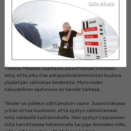
Sulje ikkuna
Melanen toivookin, että ihmiset tietäisivät
vaihtoehdon olemassaolosta. Suomessa toimivat
bindervalmistajat ovat yhä laskettavissa yhden käden
sormilla. Melasen Tampereella toimivan Ompelimo
Harakanpesän lisäksi bindereita tekee myös
hämeenlinnalainen Suomen Liivineulomo.
Joustavuutta suunnitteluun
Yleensä Melasen saamassa palautteessa kiitellään
siitä, että joku itse sukupuolivähemmistöön kuuluva
ylipäätään valmistaa bindereita. Myös niiden
taloudellinen saatavuus on hänelle tärkeää.
”Binder on joillekin välttämätön vaate. Suunnittelussa
yritän ottaa huomioon, että pystyn valmistamaan
niitä vähäisillä kustannuksilla. Näin pystyn tarjoamaan
niitä tarvittaessa halvemmalla tai jopa ilmaiseksi niille,