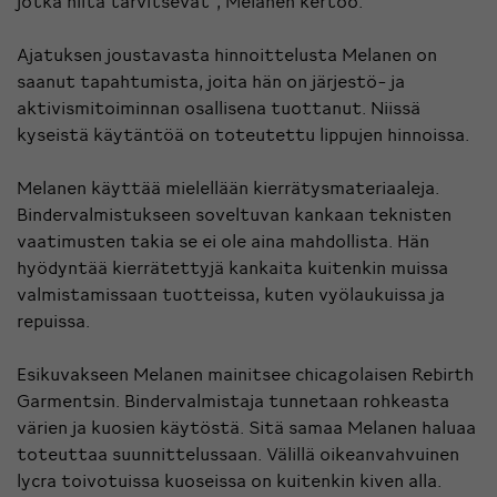
jotka niitä tarvitsevat”, Melanen kertoo.
Ajatuksen joustavasta hinnoittelusta Melanen on
saanut tapahtumista, joita hän on järjestö- ja
aktivismitoiminnan osallisena tuottanut. Niissä
kyseistä käytäntöä on toteutettu lippujen hinnoissa.
Melanen käyttää mielellään kierrätysmateriaaleja.
Bindervalmistukseen soveltuvan kankaan teknisten
vaatimusten takia se ei ole aina mahdollista. Hän
hyödyntää kierrätettyjä kankaita kuitenkin muissa
valmistamissaan tuotteissa, kuten vyölaukuissa ja
repuissa.
Esikuvakseen Melanen mainitsee chicagolaisen Rebirth
Garmentsin. Bindervalmistaja tunnetaan rohkeasta
värien ja kuosien käytöstä. Sitä samaa Melanen haluaa
toteuttaa suunnittelussaan. Välillä oikeanvahvuinen
lycra toivotuissa kuoseissa on kuitenkin kiven alla.