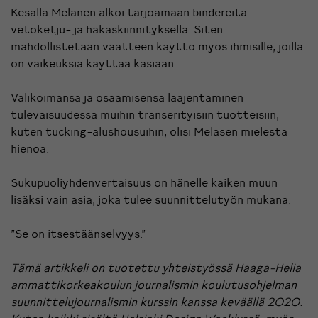
Kesällä Melanen alkoi tarjoamaan bindereita
vetoketju- ja hakaskiinnityksellä. Siten
mahdollistetaan vaatteen käyttö myös ihmisille, joilla
on vaikeuksia käyttää käsiään.
Valikoimansa ja osaamisensa laajentaminen
tulevaisuudessa muihin transerityisiin tuotteisiin,
kuten tucking-alushousuihin, olisi Melasen mielestä
hienoa.
Sukupuoliyhdenvertaisuus on hänelle kaiken muun
lisäksi vain asia, joka tulee suunnittelutyön mukana.
”Se on itsestäänselvyys.”
Tämä artikkeli on tuotettu yhteistyössä
Haaga-Helia
ammattikorkeakoulun
journalismin
koulutusohjelman
suunnittelujournalismin kurssin kanssa keväällä 2020.