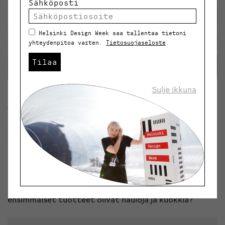
Sähköposti
Helsinki Design Week saa tallentaa tietoni
yhteydenpitoa varten.
Tietosuojaseloste
.
Tilaa
Sulje ikkuna
Kuva: Sebastian Johansson
Jaksossa muotiin ja muotoiluun erikoistunut
toimittaja
Jani Niipola
kertoo yhteistyömallistojen
kaupallisesta merkityksestä. Mitä ulkopuolinen
suunnittelija tai tekijä voi brändiin tuoda? Mitä
moderneja vaatesuunnittelun ja -valmistuksen keinoja
voidaan käyttää kun kehitetään brändiä, jonka
ensimmäiset tuotteet olivat nauloja ja kuokkia?