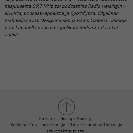
taajuudelta 89,7 MHz tai podcastina
Radio Helsingin -
sivuilta
, podcast-appeista ja
Spotifysta
. Ohjelman
mahdollistavat
Designmuseo
ja
Kämp
Galleria. Jaksoja
voit kuunnella podcast-applikaatioiden kautta tai
täällä.
Helsinki Design Weekly.
Keskustelua, uutisia ja ilmiöitä muotoilusta ja
arkkitehtuurista.