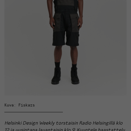
Kuva: Fiskars
Helsinki Design Weekly torstaisin Radio Helsingillä klo
12 ja uusintana lauantaisin klo 9. Kuuntele haastattelu