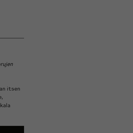
rujen
an itsen
e,
hkala