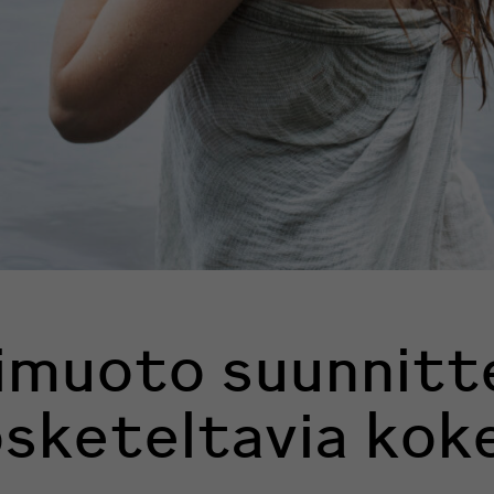
imuoto suunnitt
osketeltavia kok