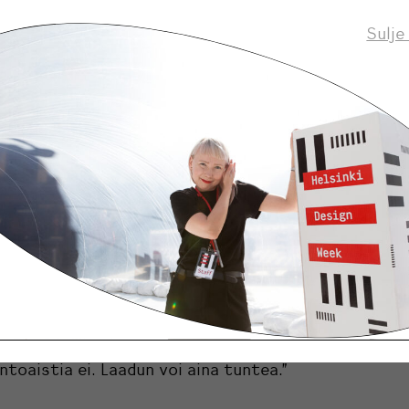
Sulje
aalii artesaaniosaamista, ammentaa taiteesta ja pa
liseen suunnitteluun. Aina-hopeakoruja voi
vyytensä ja yhdisteltävyytensä ansiosta pitää nim
i aina. Isopahkala ajatteli suunnitellessaan erityise
jotka eivät yleensä käytä koruja. “Koru ei itsessään 
lisen kaunis, eikä sen tarvitsekaan olla. Mutta ihmi
is. Olen suunnitellut korut ennemminkin korostamaa
aan kantajaansa.”
n kuuluvat kaulakoru, korvakorut, rannerengas ja s
koru on tehty taidokkaasti sisältä ontoksi. “Koruja 
pomminkin ja joidenkin kultaseppien mielestä olem
hulluja,” Isopahkala nauraa. “Näköaistia voi aina huij
toaistia ei. Laadun voi aina tuntea.”