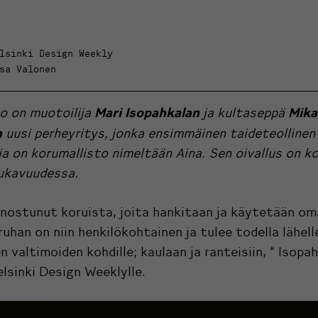
lsinki Design Weekly
sa Valonen
Mari Isopahkalan
Mika
o on muotoilija
ja kultaseppä
n
uusi perheyritys, jonka ensimmäinen taideteollinen
a on korumallisto nimeltään Aina. Sen oivallus on ko
ukavuudessa.
nnostunut koruista, joita hankitaan ja käytetään om
ruhan on niin henkilökohtainen ja tulee todella lähell
n valtimoiden kohdille; kaulaan ja ranteisiin, “ Isopa
lsinki Design Weeklylle.