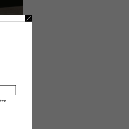
ten.
hty,”
. Kuva: