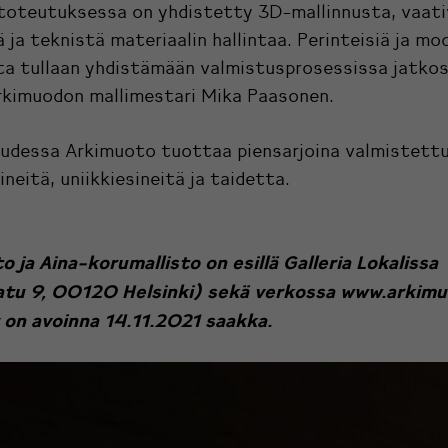
 toteutuksessa on yhdistetty 3D-mallinnusta, vaat
 ja teknistä materiaalin hallintaa. Perinteisiä ja mo
ta tullaan yhdistämään valmistusprosessissa jatkos
rkimuodon mallimestari Mika Paasonen.
uudessa Arkimuoto tuottaa piensarjoina valmistettu
neitä, uniikkiesineitä ja taidetta.
 ja Aina-korumallisto on esillä Galleria Lokalissa
tu 9, 00120 Helsinki) sekä verkossa
www.arkimu
 on avoinna 14.11.2021 saakka.