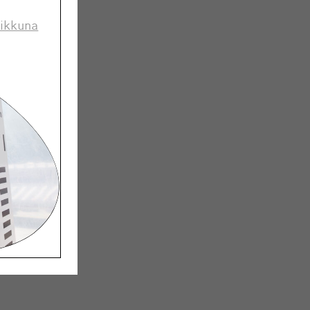
 ikkuna
nostaa
ensä
sti
ole
nen on
n kuin
ormuksia.
voisi
me
ata,