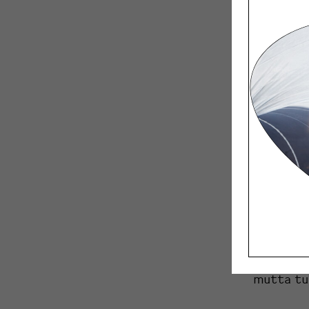
Yritys v
taideteol
käytettä
mukaisest
ihmisiä, 
koristeel
aina kaun
koristam
Mallistoo
Jokainen 
tehdä hel
varmasti 
mutta tun