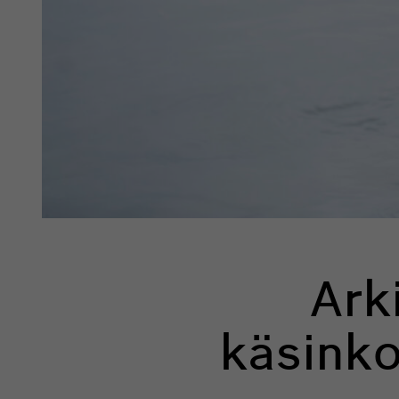
Ark
käsink