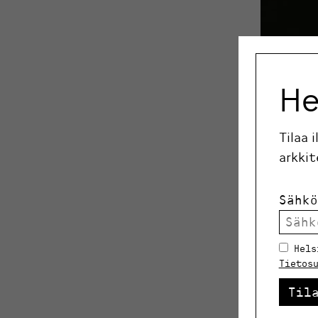
He
Tilaa 
arkkit
Sähkö
Hels
Tietos
“Esine on 
Arkimuodon
Til
Chikako Ha