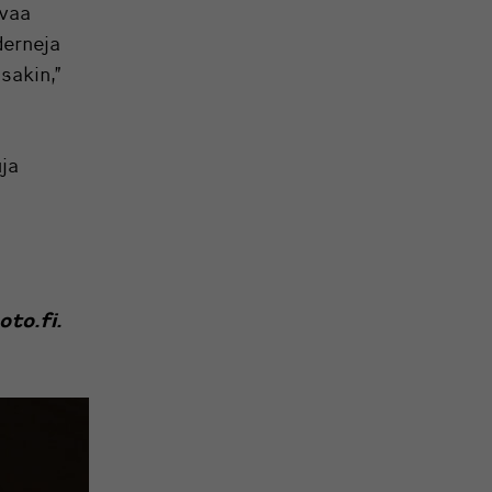
ivaa
derneja
sakin,”
ja
oto.fi
.