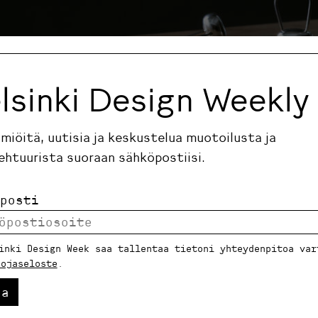
lsinki Design Weekly
ilmiöitä, uutisia ja keskustelua muotoilusta ja
ehtuurista suoraan sähköpostiisi.
posti
inki Design Week saa tallentaa tietoni yhteydenpitoa var
uojaseloste
.
aidosti kestävä vain, kun sen jokainen vaihe on hyvin te
 perustaja ja taiteellinen johtaja Mari Isopahkala sanoo
aa
rada