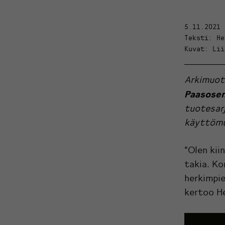
5.11.2021
Teksti: He
Kuvat: Lii
Arkimuot
Paasose
tuotesarj
käyttöm
“Olen kii
takia. Ko
herkimpie
kertoo He