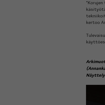
”Korujen
käsityötä
tekniikoi
kertoo A
Tulevais
käyttöesi
Arkimuoto
(Annanka
Näyttely