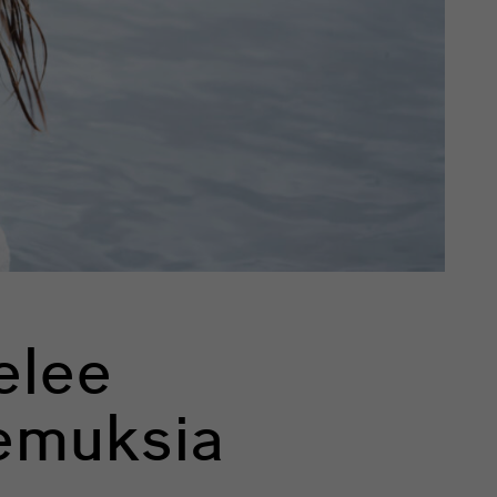
elee
emuksia