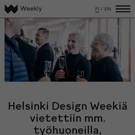
FI
/
EN
Helsinki Design Weekiä
vietettiin mm.
työhuoneilla,