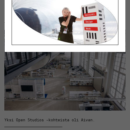
kaupunkilaista! Kohteina oli parikymmentä luovaa
studiota ympäri kaupunkia. Kierrokset huipentuivat
perjantaina klubi-iltaan Kaikussa Kalliossa.
Yksi Open Studios -kohteista oli Aivan.