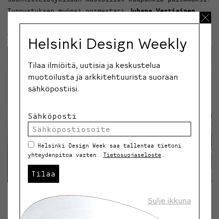
Tunnustuksen myönsi pormestari
Juhana Vartiainen
.
Voit tavata Päivin täällä.
Helsinki Design Weekly
Tilaa ilmiöitä, uutisia ja keskustelua
muotoilusta ja arkkitehtuurista suoraan
sähköpostiisi.
Sähköposti
Helsinki Design Week saa tallentaa tietoni
yhteydenpitoa varten.
Tietosuojaseloste
.
Tilaa
Open Studios avasi työhuoneiden ovet ennätysmäärälle
Sulje ikkuna
uteliaita: kierroksille osallistui 250