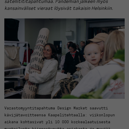
satellitititapahtumaa. Pandemian jälkeen myös
kansainväliset vieraat löysivät takaisin Helsinkiin.
Varastomyyntitapahtuma Design Market saavutti
kävijätavoitteensa Kaapelitehtaalla: viikonlopun
aikana kohtasivat yli 10 000 korkealaatuisesta
muotoilusta kiinnostunutta asiakasta ja myyjää.