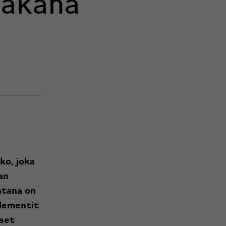
takana
ko, joka
an
htana on
elementit
iset