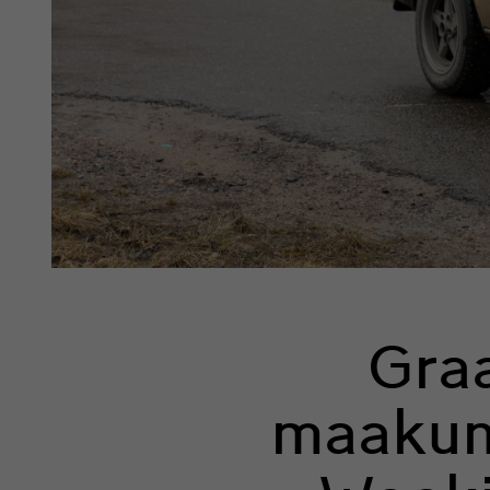
Graa
maakun