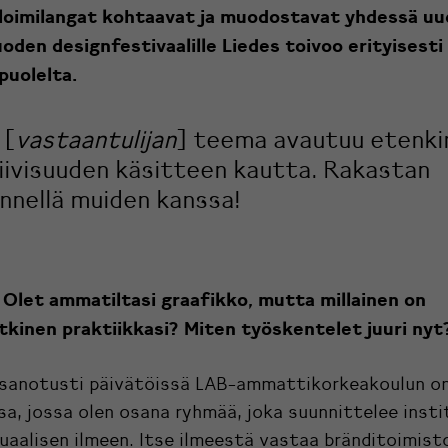
 loimilangat kohtaavat ja muodostavat yhdessä u
oden designfestivaalille Liedes toivoo erityisesti 
puolelta.
 [
vastaantulijan
] teema avautuu etenki
tiivisuuden käsitteen kautta. Rakastan
nnellä muiden kanssa!
! Olet ammatiltasi graafikko, mutta millainen on
kinen praktiikkasi? Miten työskentelet juuri nyt
n sanotusti päivätöissä LAB-ammattikorkeakoulun 
sa, jossa olen osana ryhmää, joka suunnittelee insti
uaalisen ilmeen. Itse ilmeestä vastaa bränditoimis