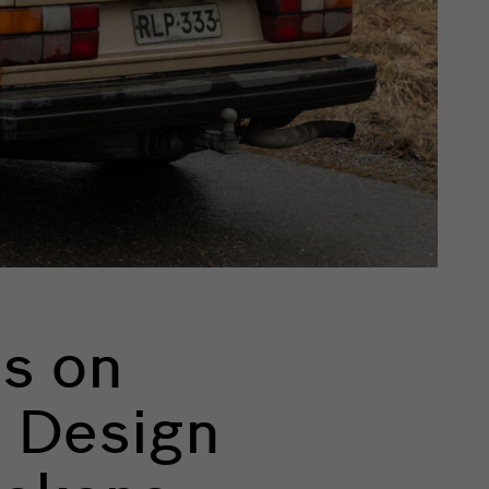
es on
 Design