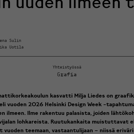
n uuden ilmeen 
ena Sulin
ika Uotila
Yhteistyössä
Grafia
ttikorkeakoulun kasvatti Milja Liedes on graafik
eli vuoden 2026 Helsinki Design Week -tapahtum
en ilmeen. Ilme rakentuu palasista, joiden lähtöko
ivijalan lohkareista. Ruutukankaita muistuttavat 
t vuoden teemaan, vastaantulijaan – niissä erivär