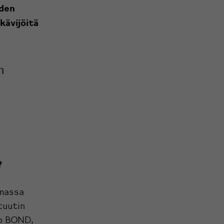
uden
kävijöitä
n
?
omassa
tuutin
to BOND,