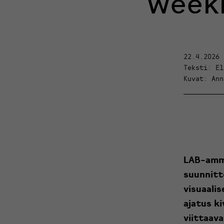
Weeki
22.4.2026
Teksti: El
Kuvat: Ann
LAB-amma
suunnitt
visuaalis
ajatus k
viittaava