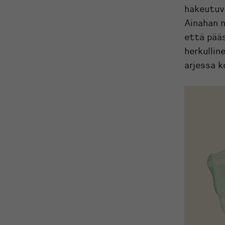
hakeutuva
Ainahan n
että pää
herkullin
arjessa 