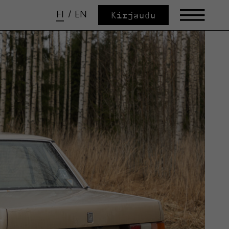
FI
/
EN
Kirjaudu