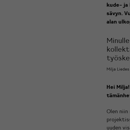
kude- ja
sävyn. Vu
alan ulko
Minulle
kollek
työske
Milja Liedes
Hei Milja
tämänhet
Olen nii
projektis
uuden vis