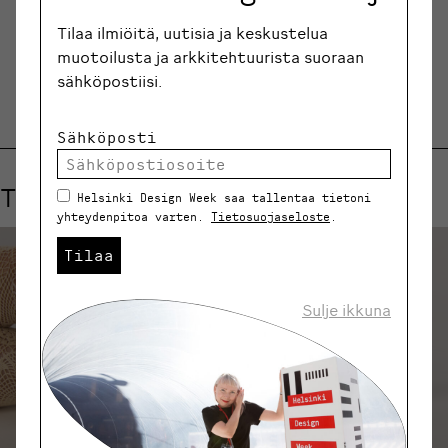
Tilaa ilmiöitä, uutisia ja keskustelua
JAA
muotoilusta ja arkkitehtuurista suoraan
sähköpostiisi.
Sähköposti
Tutustu myös näihin tapahtumiin
Helsinki Design Week saa tallentaa tietoni
yhteydenpitoa varten.
Tietosuojaseloste
.
Tilaa
Sulje ikkuna