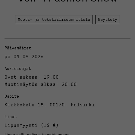
Muoti- ja tekstiilisuunnittelu
Näyttely
Päivämäärät
pe 04.09.2026
Aukioloajat
Ovet aukeaa: 19.00
Muotinäytös alkaa: 20.00
Osoite
Kirkkokatu 18, 00170, Helsinki
Liput
Lipunmyynti (15 €)
Lippu sallii pääsyn tapahtumaan