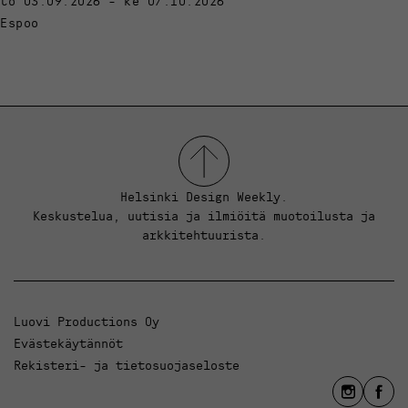
to 03.09.2026 - ke 07.10.2026
Espoo
Helsinki Design Weekly.
Keskustelua, uutisia ja ilmiöitä muotoilusta ja
arkkitehtuurista.
Luovi Productions Oy
Evästekäytännöt
Rekisteri- ja tietosuojaseloste