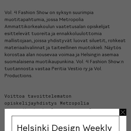
Vol. 4 Fashion Show on syksyn suurimpia
muotitapahtumia, jossa Metropolia
Ammattikorkeakoulun vaatetusalan opiskelijat
esittelevät tuoreita ja ennakkoluulottomia
mallistojaan, joissa yhdistyvät luovat siluetit, rohkeat
materiaalivalinnat ja taiteellinen muotokieli. Näytös
korostaa alan nousevaa voimaa ja Helsingin asemaa
suomalaisena muotikaupunkina. Vol. 4 Fashion Show:n
tuotannosta vastaa Peritia Vestio ry ja Vol.
Productions.
Voittoa tavoittelematon
opiskelijayhdistys Metropolia
Ammattikorkeakoulun vaatetusalan
opiskelijoille.
Helsinki Design Weekly