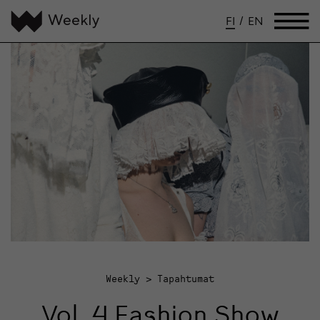
FI
/
EN
Weekly
Tapahtumat
Vol. 4 Fashion Show