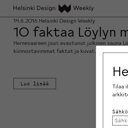
14.6.2016
Helsinki Design Weekly
10 faktaa Löylyn m
Hernesaareen juuri avautunut julkinen sauna L
kiinnostavimmat faktat ja kuvat.
He
Lue lisää
Tilaa 
arkkit
Sähkö