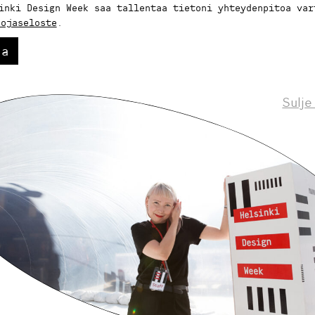
inki Design Week saa tallentaa tietoni yhteydenpitoa var
uojaseloste
.
aa
Sulje
Helsinki Design Weekly.
eskustelua, uutisia ja ilmiöitä muotoilusta 