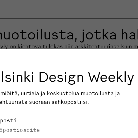
uotoilusta, jotka ha
öyly on kiehtova tulokas niin arkkitehtuurinsa kui
lsinki Design Weekly
ilmiöitä, uutisia ja keskustelua muotoilusta ja
ehtuurista suoraan sähköpostiisi.
posti