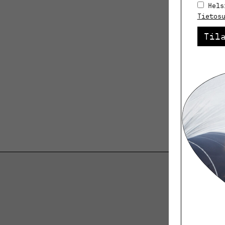
Hels
Tietos
Til
K