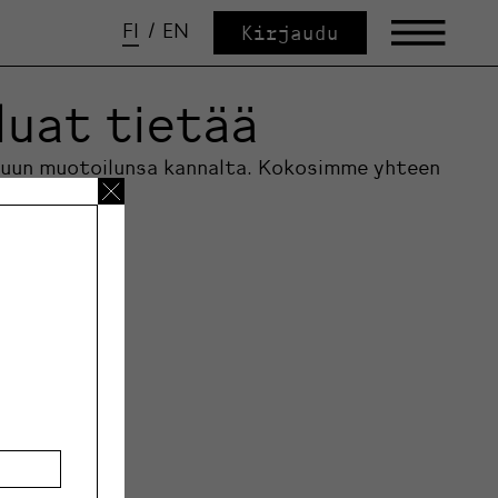
FI
/
EN
Kirjaudu
luat tietää
n muun muotoilunsa kannalta. Kokosimme yhteen