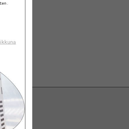
ten.
 ikkuna
ja