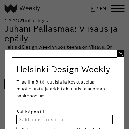
FI
/
EN
4.2.2021
into-digital
Juhani Pallasmaa: Viisaus ja
epäily
Helsinki Design Weekin vuositeema on Viisaus. On
viisasta pyrkiä laajentamaan perspektiiviään ja
kuunnella itseään viisaampia.…
Helsinki Design Weekly
Tilaa ilmiöitä, uutisia ja keskustelua
Lue lisää
muotoilusta ja arkkitehtuurista suoraan
sähköpostiisi.
Sähköposti