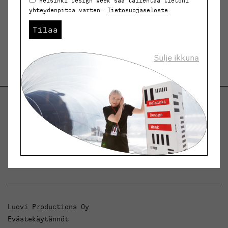
Helsinki Design Week saa tallentaa tietoni
yhteydenpitoa varten.
Tietosuojaseloste
.
Tilaa
Sulje ikkuna
Helsinki Design Weekly.
Keskustelua, uutisia ja ilmiöitä muotoilusta ja
arkkitehtuurista.
Luovi Productions Oy
Evästekäytännöt