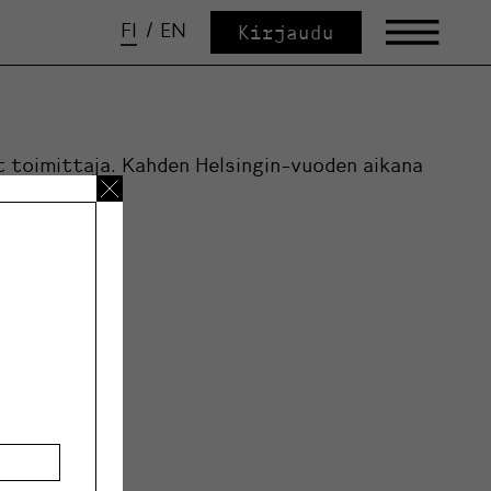
FI
/
EN
Kirjaudu
ut toimittaja. Kahden Helsingin-vuoden aikana