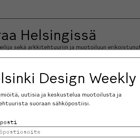
aa Helsingissä
ilija sekä arkkitehtuuriin ja muotoiluun erikoistun
esta.
lsinki Design Weekly
ilmiöitä, uutisia ja keskustelua muotoilusta ja
ehtuurista suoraan sähköpostiisi.
posti