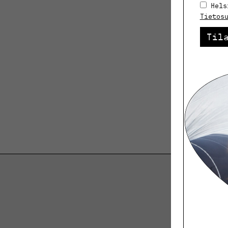
Hels
Tietos
Til
K