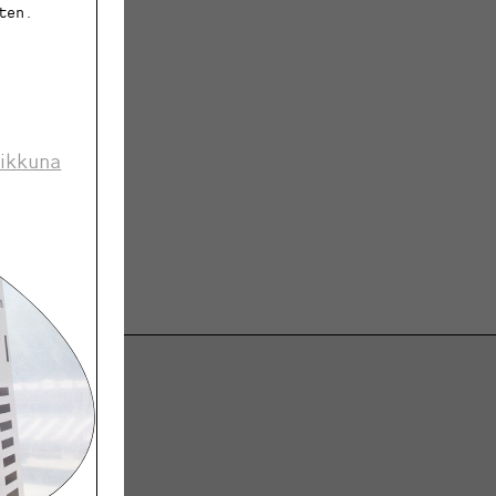
ten.
 ikkuna
ja