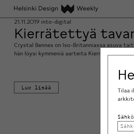
21.11.2019
into-digital
Kierrätettyä tavar
Crystal Bennes on Iso-Britanniassa asuva taite
hän löysi kymmeniä aarteita Kierrätyskeskuks
He
Lue lisää
Tilaa 
arkkit
Sähkö