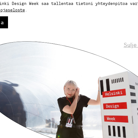
inki Design Week saa tallentaa tietoni yhteydenpitoa var
uojaseloste
.
aa
Sulje
Helsinki Design Weekly.
eskustelua, uutisia ja ilmiöitä muotoilusta 