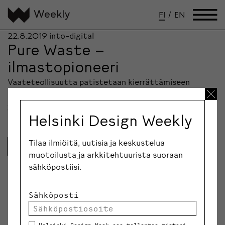
FI
/
EN
22.8.2019
into-digital
Pure Waste –
ilmastopioneeri
Vaateteollisuutta patistetaan kierrättämiseen
monelta eri suunnalta. Suomalainen Pure Waste on
yksi alan edelläkävijöistä.
Helsinki Design Weekly
Tilaa ilmiöitä, uutisia ja keskustelua
Lue lisää
muotoilusta ja arkkitehtuurista suoraan
sähköpostiisi.
Sähköposti