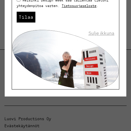
Helsinki Design Week saa tallentaa tietoni
yhteydenpitoa varten.
Tietosuojaseloste
.
Tilaa
Sulje ikkuna
Helsinki Design Weekly.
Keskustelua, uutisia ja ilmiöitä muotoilusta ja
arkkitehtuurista.
Luovi Productions Oy
Evästekäytännöt