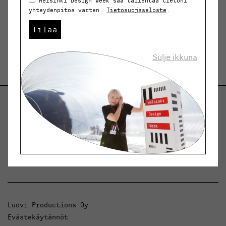
Helsinki Design Week saa tallentaa tietoni
yhteydenpitoa varten.
Tietosuojaseloste
.
Tilaa
Sulje ikkuna
Helsinki Design Weekly.
Keskustelua, uutisia ja ilmiöitä muotoilusta ja
arkkitehtuurista.
Luovi Productions Oy
Evästekäytännöt