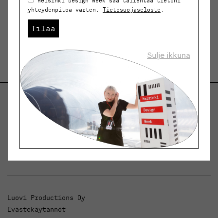
Helsinki Design Week saa tallentaa tietoni
yhteydenpitoa varten.
Tietosuojaseloste
.
Tilaa
Sulje ikkuna
Helsinki Design Weekly.
Keskustelua, uutisia ja ilmiöitä muotoilusta ja
arkkitehtuurista.
Luovi Productions Oy
Evästekäytännöt