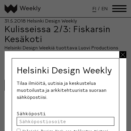
FI
/
EN
31.5.2018
Helsinki Design Weekly
Kulisseissa 2/3: Fiskarsin
Kesäkoti
Helsinki Design Weekiä tuottava Luovi Productions
esittelee Fiskarsin kylässä suomalaisten taiteilijoiden
inspiroimia kesäkoteja 16.6.-16.9.2018. Avajaiset…
Helsinki Design Weekly
Tilaa ilmiöitä, uutisia ja keskustelua
Lue lisää
muotoilusta ja arkkitehtuurista suoraan
sähköpostiisi.
Sähköposti