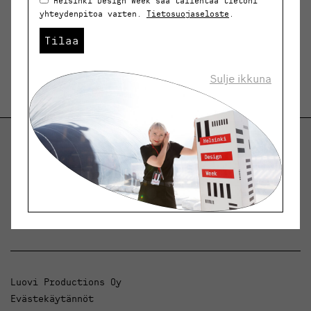
Helsinki Design Week saa tallentaa tietoni
yhteydenpitoa varten.
Tietosuojaseloste
.
Tilaa
Sulje ikkuna
Helsinki Design Weekly.
Keskustelua, uutisia ja ilmiöitä muotoilusta ja
arkkitehtuurista.
Luovi Productions Oy
Evästekäytännöt