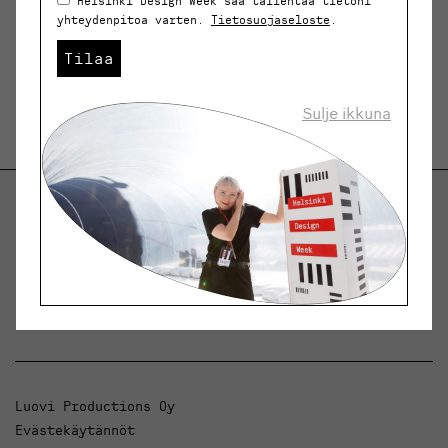
Helsinki Design Week saa tallentaa tietoni
yhteydenpitoa varten.
Tietosuojaseloste
.
Tilaa
Sulje ikkuna
Helsinki Design Weekly.
Keskustelua, uutisia ja ilmiöitä muotoilusta ja
arkkitehtuurista.
Luovi Productions Oy
Evästekäytännöt