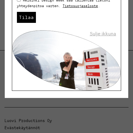
Helsinki Design Week saa tallentaa tietoni
yhteydenpitoa varten.
Tietosuojaseloste
.
Tilaa
Sulje ikkuna
Helsinki Design Weekly.
Keskustelua, uutisia ja ilmiöitä muotoilusta ja
arkkitehtuurista.
Luovi Productions Oy
Evästekäytännöt