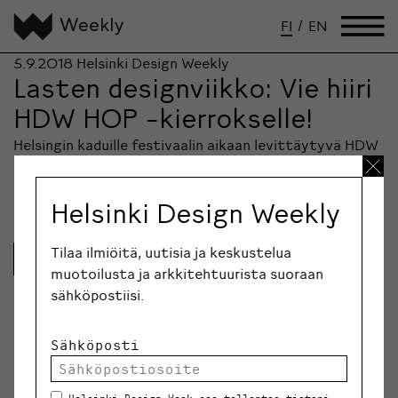
FI
/
EN
5.9.2018
Helsinki Design Weekly
Lasten designviikko: Vie hiiri
HDW HOP -kierrokselle!
Helsingin kaduille festivaalin aikaan levittäytyvä HDW
HOP -installaatioiden sarja tarkastelee tänä vuonna
kaupunkia luottamuksen teeman…
Helsinki Design Weekly
Tilaa ilmiöitä, uutisia ja keskustelua
Lue lisää
muotoilusta ja arkkitehtuurista suoraan
sähköpostiisi.
Sähköposti