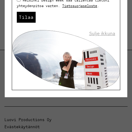
Helsinki Design Week saa tallentaa tietoni
yhteydenpitoa varten.
Tietosuojaseloste
.
Tilaa
Sulje ikkuna
Helsinki Design Weekly.
Keskustelua, uutisia ja ilmiöitä muotoilusta ja
arkkitehtuurista.
Luovi Productions Oy
Evästekäytännöt