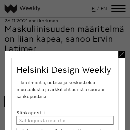
FI
/
EN
26.11.2021
anni.korkman
Maskuliinisuuden määritelmä
on liian kapea, sanoo Ervin
Latimer
Helsinkiläissuunnittelija Ervin Latimer lanseeraa
kotimaisen luksusvaatemerkin, joka ei määrittelee
Helsinki Design Weekly
kohderyhmiä tai käyttötarkoituksia. Latimmier-brändi
myös laajentaa…
Tilaa ilmiöitä, uutisia ja keskustelua
muotoilusta ja arkkitehtuurista suoraan
sähköpostiisi.
Lue lisää
Sähköposti