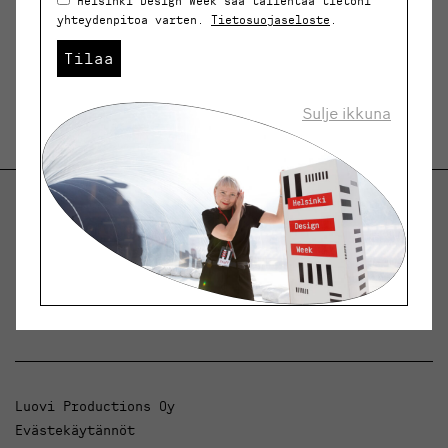
Helsinki Design Week saa tallentaa tietoni
yhteydenpitoa varten.
Tietosuojaseloste
.
Tilaa
Sulje ikkuna
Helsinki Design Weekly.
Keskustelua, uutisia ja ilmiöitä muotoilusta ja
arkkitehtuurista.
Luovi Productions Oy
Evästekäytännöt