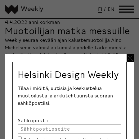
FI
/
EN
4.4.2022
anni.korkman
Muotoilijan matka messuille
Weekly seuraa kevään ajan kalustemuotoilija Aino
Michelsenin valmistautumista yhdelle tärkeimmistä
designfestivaaleista, kesäkuussa järjestettävälle
Milanon designviikolle. …
Helsinki Design Weekly
Lue lisää
Tilaa ilmiöitä, uutisia ja keskustelua
muotoilusta ja arkkitehtuurista suoraan
sähköpostiisi.
Sähköposti