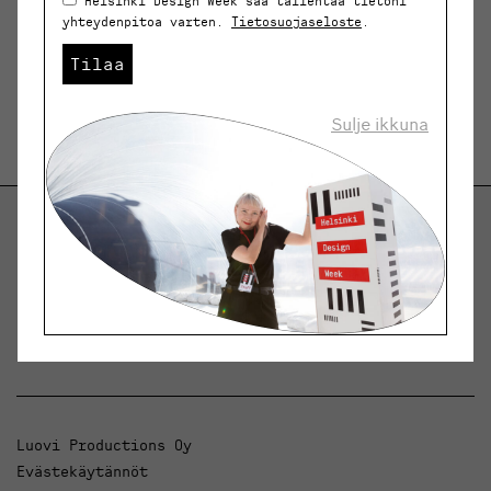
Helsinki Design Week saa tallentaa tietoni
yhteydenpitoa varten.
Tietosuojaseloste
.
Tilaa
Sulje ikkuna
Helsinki Design Weekly.
Keskustelua, uutisia ja ilmiöitä muotoilusta ja
arkkitehtuurista.
Luovi Productions Oy
Evästekäytännöt