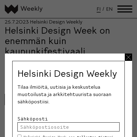
FI
/
EN
25.7.2023
Helsinki Design Weekly
Helsinki Design Week on
enemmän kuin
kaupunkifestivaali
”Kaupunkifestivaalit elävöittävät keskustoja
houkuttelemalla näyttelyihin ja muihin tapahtumiin
Helsinki Design Weekly
kävijöitä muualta Suomesta ja ulkomailta. Ne ovat…
Tilaa ilmiöitä, uutisia ja keskustelua
muotoilusta ja arkkitehtuurista suoraan
Lue lisää
sähköpostiisi.
Sähköposti