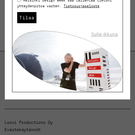
Helsinki Design Week saa tallentaa tietoni
yhteydenpitoa varten.
Tietosuojaseloste
.
Tilaa
Sulje ikkuna
Helsinki Design Weekly.
Keskustelua, uutisia ja ilmiöitä muotoilusta ja
arkkitehtuurista.
Luovi Productions Oy
Evästekäytännöt