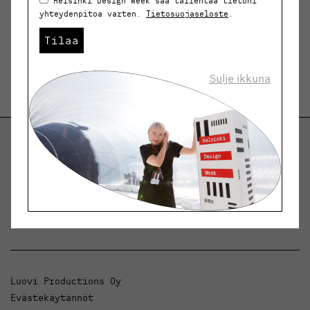
Helsinki Design Week saa tallentaa tietoni
yhteydenpitoa varten.
Tietosuojaseloste
.
Tilaa
Sulje ikkuna
Helsinki Design Weekly.
Keskustelua, uutisia ja ilmiöitä muotoilusta ja
arkkitehtuurista.
Luovi Productions Oy
Evästekäytännöt