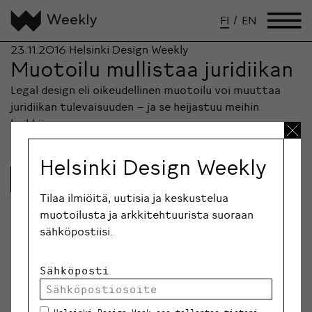
FI
/
EN
23.11.2016
Helsinki Design Weekly
Muotoilu mullistaa juridiikan
Legal design eli oikeudellinen muotoilu voi muuttaa
juridiikan tulevaisuuden – ja se heijastuu meihin
kaikkiin.
Helsinki Design Weekly
Lue lisää
Tilaa ilmiöitä, uutisia ja keskustelua
muotoilusta ja arkkitehtuurista suoraan
sähköpostiisi.
Sähköposti