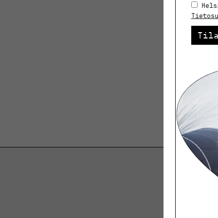
Hels
Tietos
Til
K