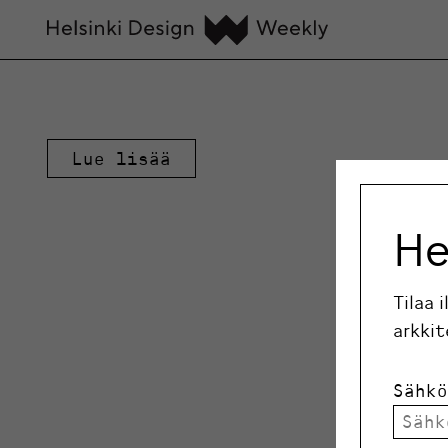
Lue lisää
He
Tilaa 
arkkit
Sähkö