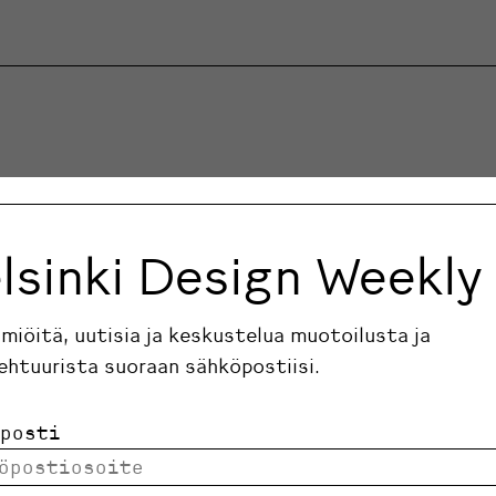
lsinki Design Weekly
ilmiöitä, uutisia ja keskustelua muotoilusta ja
ehtuurista suoraan sähköpostiisi.
posti