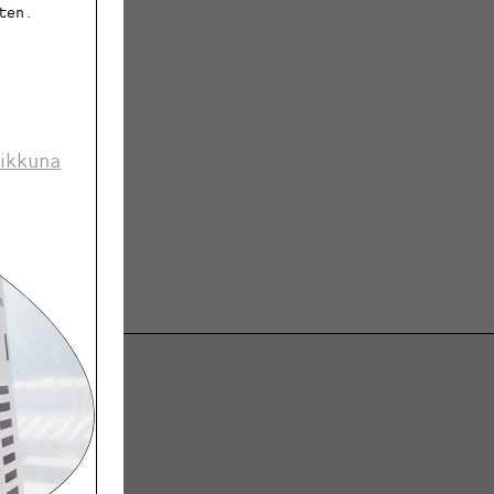
ten.
 ikkuna
ja