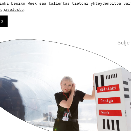
inki Design Week saa tallentaa tietoni yhteydenpitoa var
uojaseloste
.
aa
Sulje
Helsinki Design Weekly.
eskustelua, uutisia ja ilmiöitä muotoilusta 