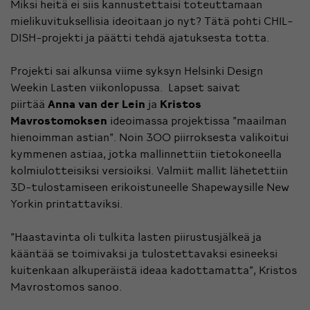
Miksi heitä ei siis kannustettaisi toteuttamaan
mielikuvituksellisia ideoitaan jo nyt? Tätä pohti
CHIL-
DISH
-projekti ja päätti tehdä ajatuksesta totta.
Projekti sai alkunsa viime syksyn Helsinki Design
Weekin Lasten viikonlopussa. Lapset saivat
piirtää
Anna van der Lein
ja
Kristos
Mavrostomoksen
ideoimassa projektissa ”maailman
hienoimman astian”. Noin 300 piirroksesta valikoitui
kymmenen astiaa, jotka mallinnettiin tietokoneella
kolmiulotteisiksi versioiksi. Valmiit mallit lähetettiin
3D-tulostamiseen erikoistuneelle
Shapewaysille
New
Yorkin printattaviksi.
”Haastavinta oli tulkita lasten piirustusjälkeä ja
kääntää se toimivaksi ja tulostettavaksi esineeksi
kuitenkaan alkuperäistä ideaa kadottamatta”, Kristos
Mavrostomos sanoo.