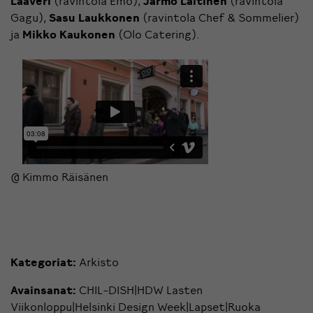
Lääveri
(ravintola Emo),
Jarmo Laitinen
(ravintola
Gagu),
Sasu Laukkonen
(ravintola Chef & Sommelier)
ja
Mikko Kaukonen
(Olo Catering).
@ Kimmo Räisänen
Kategoriat:
Arkisto
Avainsanat:
CHIL-DISH|HDW Lasten
Viikonloppu|Helsinki Design Week|Lapset|Ruoka