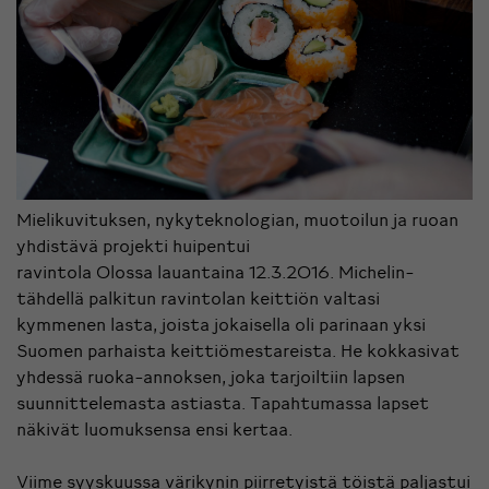
Mielikuvituksen, nykyteknologian, muotoilun ja ruoan
yhdistävä projekti huipentui
ravintola
Olossa
lauantaina 12.3.2016. Michelin-
tähdellä palkitun ravintolan keittiön valtasi
kymmenen lasta, joista jokaisella oli parinaan yksi
Suomen parhaista keittiömestareista. He kokkasivat
yhdessä ruoka-annoksen, joka tarjoiltiin lapsen
suunnittelemasta astiasta. Tapahtumassa lapset
näkivät luomuksensa ensi kertaa.
Viime syyskuussa värikynin piirretyistä töistä paljastui