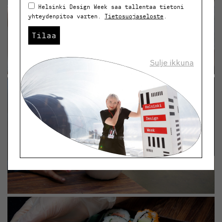
Helsinki Design Week saa tallentaa tietoni
yhteydenpitoa varten.
Tietosuojaseloste
.
Tilaa
Sulje ikkuna