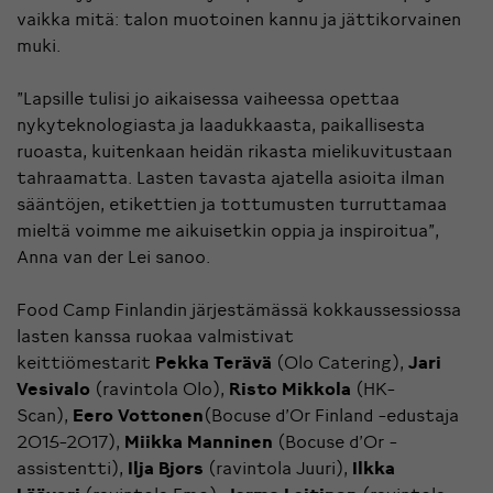
vaikka mitä: talon muotoinen kannu ja jättikorvainen
muki.
”Lapsille tulisi jo aikaisessa vaiheessa opettaa
nykyteknologiasta ja laadukkaasta, paikallisesta
ruoasta, kuitenkaan heidän rikasta mielikuvitustaan
tahraamatta. Lasten tavasta ajatella asioita ilman
sääntöjen, etikettien ja tottumusten turruttamaa
mieltä voimme me aikuisetkin oppia ja inspiroitua”,
Anna van der Lei sanoo.
Food Camp Finlandin
järjestämässä kokkaussessiossa
lasten kanssa ruokaa valmistivat
keittiömestarit
Pekka Terävä
(Olo Catering),
Jari
Vesivalo
(ravintola Olo),
Risto Mikkola
(HK-
Scan),
Eero Vottonen
(Bocuse d’Or Finland -edustaja
2015-2017),
Miikka Manninen
(Bocuse d’Or -
assistentti),
Ilja Bjors
(ravintola Juuri),
Ilkka