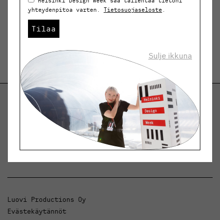
Helsinki Design Week saa tallentaa tietoni
yhteydenpitoa varten.
Tietosuojaseloste
.
Tilaa
Sulje ikkuna
Helsinki Design Weekly.
Keskustelua, uutisia ja ilmiöitä muotoilusta ja
arkkitehtuurista.
Luovi Productions Oy
Evästekäytännöt