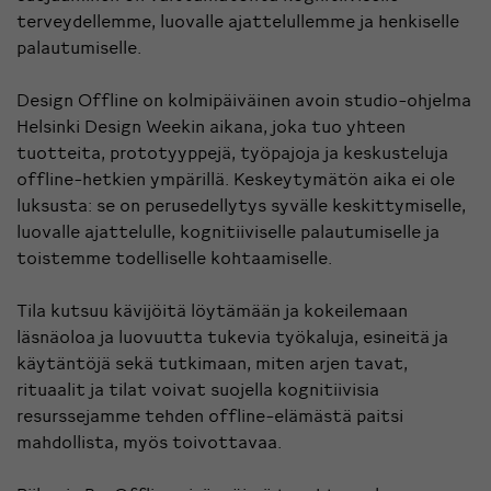
terveydellemme, luovalle ajattelullemme ja henkiselle
palautumiselle.
Design Offline on kolmipäiväinen avoin studio-ohjelma
Helsinki Design Weekin aikana, joka tuo yhteen
tuotteita, prototyyppejä, työpajoja ja keskusteluja
offline-hetkien ympärillä. Keskeytymätön aika ei ole
luksusta: se on perusedellytys syvälle keskittymiselle,
luovalle ajattelulle, kognitiiviselle palautumiselle ja
toistemme todelliselle kohtaamiselle.
Tila kutsuu kävijöitä löytämään ja kokeilemaan
läsnäoloa ja luovuutta tukevia työkaluja, esineitä ja
käytäntöjä sekä tutkimaan, miten arjen tavat,
rituaalit ja tilat voivat suojella kognitiivisia
resurssejamme tehden offline-elämästä paitsi
mahdollista, myös toivottavaa.