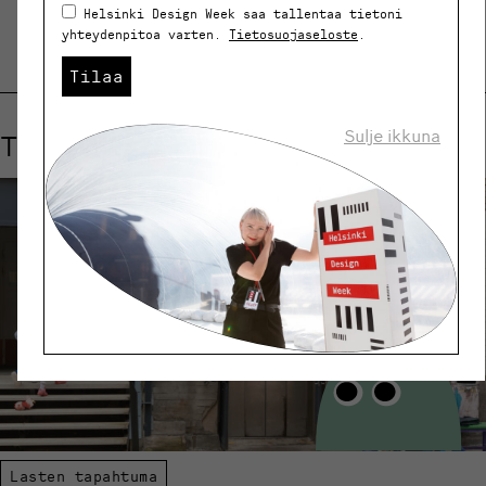
Helsinki Design Week saa tallentaa tietoni
yhteydenpitoa varten.
Tietosuojaseloste
.
Tilaa
Sulje ikkuna
Tutustu myös näihin tapahtumiin
Lasten tapahtuma