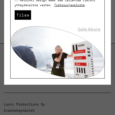
Helsinki Design Week saa tallentaa tietoni
yhteydenpitoa varten.
Tietosuojaseloste
.
Tilaa
Sulje ikkuna
Helsinki Design Weekly.
Keskustelua, uutisia ja ilmiöitä muotoilusta ja
arkkitehtuurista.
Luovi Productions Oy
Evästekäytännöt