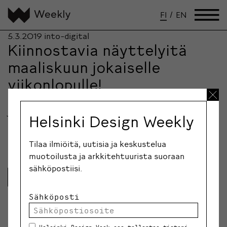
FI
/
EN
5.3.2019
into-digital
Kiinnostavia näyttelyitä
maaliskuun jokaiselle
viikonlopulle!
Helsingin näyttelykeväässä on on esillä akvarellejä
jugendkokonaistaideteoksesta, raitapaidosta
Helsinki Design Weekly
innoituksen saanutta taidetta sekä leijuva
betonimonoliitti. Taiteilijakollektiivi…
Tilaa ilmiöitä, uutisia ja keskustelua
muotoilusta ja arkkitehtuurista suoraan
sähköpostiisi.
Lue lisää
Sähköposti