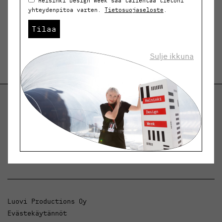
Helsinki Design Week saa tallentaa tietoni
yhteydenpitoa varten.
Tietosuojaseloste
.
Tilaa
Sulje ikkuna
Helsinki Design Weekly.
Keskustelua, uutisia ja ilmiöitä muotoilusta ja
arkkitehtuurista.
Luovi Productions Oy
Evästekäytännöt