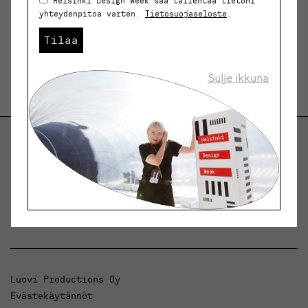
Helsinki Design Week saa tallentaa tietoni
yhteydenpitoa varten.
Tietosuojaseloste
.
Tilaa
Sulje ikkuna
Helsinki Design Weekly.
Keskustelua, uutisia ja ilmiöitä muotoilusta ja
arkkitehtuurista.
Luovi Productions Oy
Evästekäytännöt