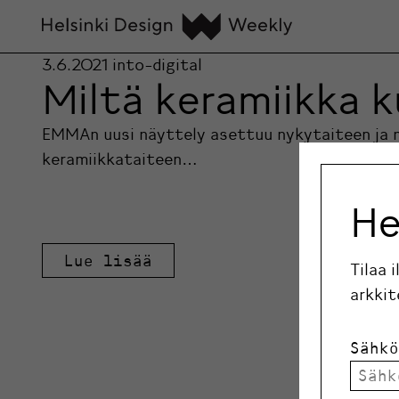
3.6.2021
into-digital
Miltä keramiikka k
EMMAn uusi näyttely asettuu nykytaiteen ja m
keramiikkataiteen…
He
Lue lisää
Tilaa 
arkkit
Sähkö