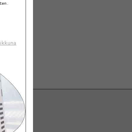
ten.
 ikkuna
ja