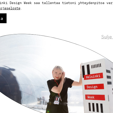
inki Design Week saa tallentaa tietoni yhteydenpitoa var
uojaseloste
.
aa
Sulje
Helsinki Design Weekly.
eskustelua, uutisia ja ilmiöitä muotoilusta 