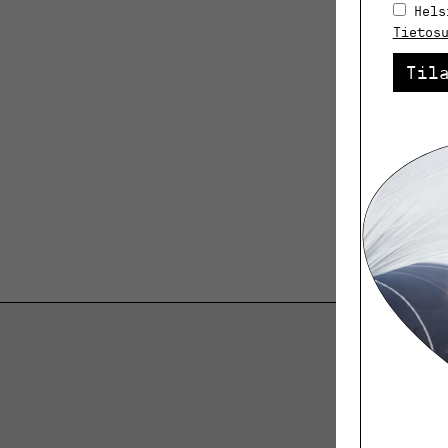
Hels
Tietos
Til
K