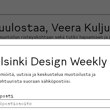
uulostaa, Veera Kulj
uotoilun risteyskohtaan sekä tutkii hajoamisen ja 
lsinki Design Weekly
ilmiöitä, uutisia ja keskustelua muotoilusta ja
ehtuurista suoraan sähköpostiisi.
posti