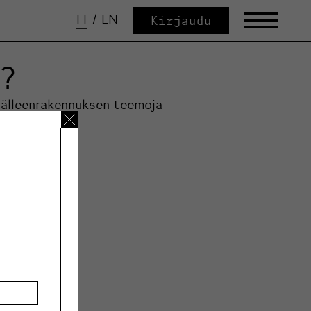
FI
/
EN
Kirjaudu
u?
jälleenrakennuksen teemoja