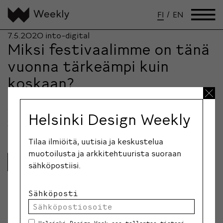
FI
/
EN
7.5.2020
into-digital
Miksi festivaalimme on tänä
vuonna tärkeämpi kuin
koskaan?
Helsinki Design Week järjestetään vastuullisesti
tänäkin vuonna. Miten se tehdään, kun
Helsinki Design Weekly
yleisötapahtumia rajoitetaan?
Tilaa ilmiöitä, uutisia ja keskustelua
muotoilusta ja arkkitehtuurista suoraan
Lue lisää
sähköpostiisi.
Sähköposti