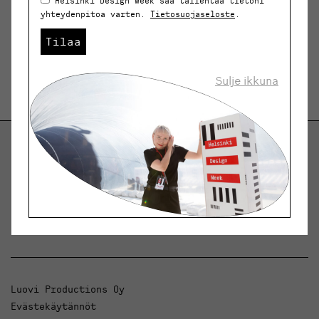
Helsinki Design Week saa tallentaa tietoni
yhteydenpitoa varten.
Tietosuojaseloste
.
Tilaa
Sulje ikkuna
Helsinki Design Weekly.
Keskustelua, uutisia ja ilmiöitä muotoilusta ja
arkkitehtuurista.
Luovi Productions Oy
Evästekäytännöt