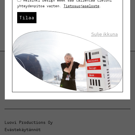
Helsinki Design Week saa tallentaa tietoni
yhteydenpitoa varten.
Tietosuojaseloste
.
Tilaa
Sulje ikkuna
Helsinki Design Weekly.
Keskustelua, uutisia ja ilmiöitä muotoilusta ja
arkkitehtuurista.
Luovi Productions Oy
Evästekäytännöt