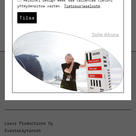
Helsinki Design Week saa tallentaa tietoni
yhteydenpitoa varten.
Tietosuojaseloste
.
Tilaa
Sulje ikkuna
Helsinki Design Weekly.
Keskustelua, uutisia ja ilmiöitä muotoilusta ja
arkkitehtuurista.
Luovi Productions Oy
Evästekäytännöt