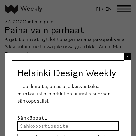
FI
/
EN
7.5.2020
into-digital
Paina vain parhaat
Kirjat toimivat nyt lohtuna ja ihanana pakopaikkana.
Siksi puhumme tässä jaksossa graafikko Anna-Mari
Tenhusen kanssa.
Helsinki Design Weekly
Lue lisää
Tilaa ilmiöitä, uutisia ja keskustelua
muotoilusta ja arkkitehtuurista suoraan
sähköpostiisi.
Sähköposti