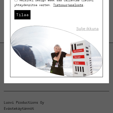
Helsinki Design Week saa tallentaa tietoni
yhteydenpitoa varten.
Tietosuojaseloste
.
Tilaa
Sulje ikkuna
Helsinki Design Weekly.
Keskustelua, uutisia ja ilmiöitä muotoilusta ja
arkkitehtuurista.
Luovi Productions Oy
Evästekäytännöt