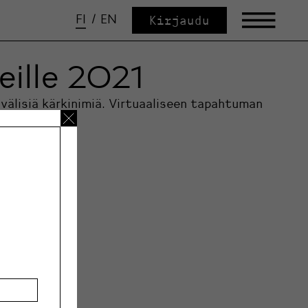
FI
/
EN
Kirjaudu
eille 2021
nvälisiä kärkinimiä. Virtuaaliseen tapahtuman