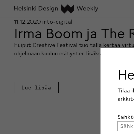
11.12.2020
into-digital
Irma Boom ja The 
Huiput Creative Festival tuo tällä kertaa virt
ohjelmaan kuuluu esitysten lisäksi pääesiinty
He
Lue lisää
Tilaa 
arkkit
Sähkö