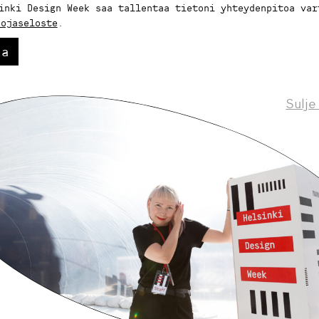
inki Design Week saa tallentaa tietoni yhteydenpitoa var
uojaseloste
.
aa
Sulje
Helsinki Design Weekly.
eskustelua, uutisia ja ilmiöitä muotoilusta 