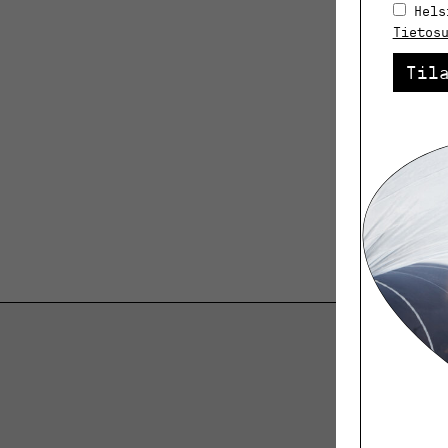
Hels
Tietos
Til
K