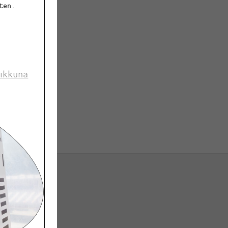
ten.
 ikkuna
ja