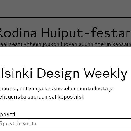
Rodina Huiput-festar
uaalisesti yhteen joukon luovan suunnittelun kansai
jien vetämät virtuaaliset workshopit.
lsinki Design Weekly
ilmiöitä, uutisia ja keskustelua muotoilusta ja
ehtuurista suoraan sähköpostiisi.
posti