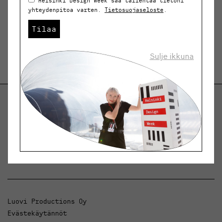
Helsinki Design Week saa tallentaa tietoni
yhteydenpitoa varten.
Tietosuojaseloste
.
Tilaa
Sulje ikkuna
Helsinki Design Weekly.
Keskustelua, uutisia ja ilmiöitä muotoilusta ja
arkkitehtuurista.
Luovi Productions Oy
Evästekäytännöt