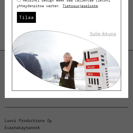
Helsinki Design Week saa tallentaa tietoni
yhteydenpitoa varten.
Tietosuojaseloste
.
Tilaa
Sulje ikkuna
Helsinki Design Weekly.
Keskustelua, uutisia ja ilmiöitä muotoilusta ja
arkkitehtuurista.
Luovi Productions Oy
Evästekäytännöt