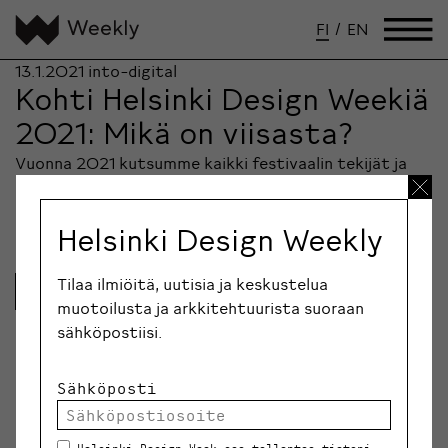
FI
/
EN
13.1.2021
into-digital
Kohti Helsinki Design Weekiä
2021: Mikä on viisasta?
Vuonna 2021 kutsumme kaikki festivaalin tekijät ja
kävijät miettimään, mikä on viisain tapa tehdä sitä
mitä he tekevät.
Helsinki Design Weekly
Tilaa ilmiöitä, uutisia ja keskustelua
Lue lisää
muotoilusta ja arkkitehtuurista suoraan
sähköpostiisi.
Sähköposti