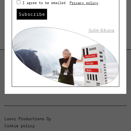
I agree to be emailed.
Privacy policy
.
Subscribe
Sulje ikkuna
Helsinki Design Weekly
Dialogue, news and phenomena in design and
architecture.
Luovi Productions Oy
Cookie policy