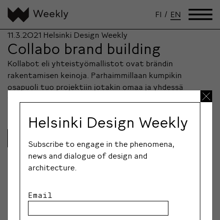
FI
/
EN
11.3.2021
Helsinki Design Weekly
Collabo brand building
Kollabot eli yhteistyömallistot ovat brändin
rakentamisen keinoja. Parhaimmillaan kumpikin
osapuoli tuo projektiin jotakin omaa ja yhdessä
tehdään jotakin ihan uutta.
Helsinki Design Weekly
Lue lisää
Subscribe to engage in the phenomena,
news and dialogue of design and
architecture.
Email